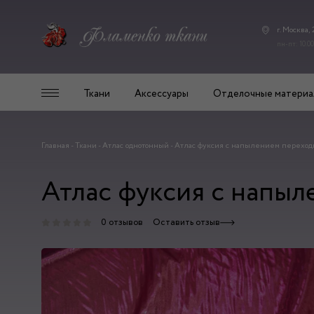
г. Москва,
пн-пт: 10.00
Ткани
Аксессуары
Отделочные материа
Главная
-
Ткани
-
Атлас однотонный
-
Атлас фуксия с напылением переходн
Атлас фуксия с напыл
0 отзывов
Оставить отзыв