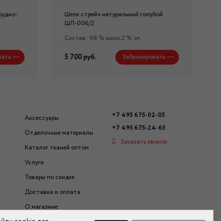
рудно-
Шелк стрейч натуральный голубой
ШЛ-006/2
Состав: 98 % шелк,2 % эл.
5 700 руб.
вать
Забронировать
+7 495 675-02-05
Аксессуары
+7 495 675-24-65
Отделочные материалы
Заказать звонок
Каталог тканей оптом
Услуги
Товары по скидке
Доставка и оплата
О магазине