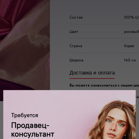
Состав
100% п/
Цвет
розовый
Страна
Корея
Ширина
140 см
Доставка и оплата
Вы можете ознакомиться с нашим ш
ассортиментом по адресу:
г. Москва, 2-ой Автозаводский проезд, 
Ждем вас у нас в:
пн-пт: 10.00 - 20.00
сб/вс: 10.00 - 19.00/18.00