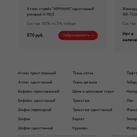
Атлас стрейч "APMAНИ" однотонный
Жаккард
розовый А-116/1
ЖК-752
Состав: 95% пэ, 5% лайкра
Состав:
Нет в
870 руб.
Забронировать
наличи
Атлас принтованный
Ткань сетка
Тафт
Атлас однотонный
Ткань органза
Габар
Бифлекс принтованный
Шелк и шелковые ткани
Неоп
Бифлекс однотонный
Трикотаж
Лён
Шифон переходной
Трикотаж однотонный
Жакк
Шифон
Бархат
Гипюр
Шифон однотонный
Кружево
Искус
Copyright © 2007 - 2026 flamencotkani.ru - Фламенко
Политика конфи