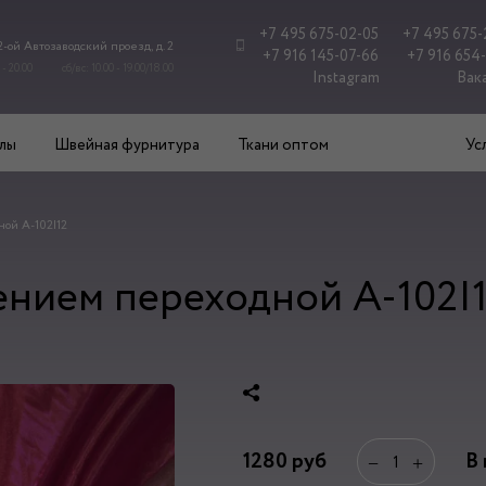
+7 495 675-02-05
+7 495 675-
 2-ой Автозаводский проезд, д. 2
+7 916 145-07-66
+7 916 654
 - 20.00
сб/вс: 10.00 - 19.00/18.00
Instagram
Вак
лы
Швейная фурнитура
Ткани оптом
Ус
ой А-102|12
ением переходной А-102|
1280
руб
В
−
+