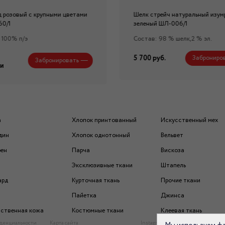
 розовый с крупными цветами
Шелк стрейч натуральный изум
60/1
зеленый ШЛ-006/1
 100% п/э
Состав: 98 % шелк,2 % эл.
5 700 руб.
Заброниро
Забронировать
и
а
Хлопок принтованный
Искусственный мех
дин
Хлопок однотонный
Вельвет
рен
Парча
Вискоза
Эксклюзивные ткани
Штапель
ард
Курточная ткань
Прочие ткани
Пайетка
Джинса
ственная кожа
Костюмные ткани
Клеевая ткань
денциальности
Карта сайта
Instagram