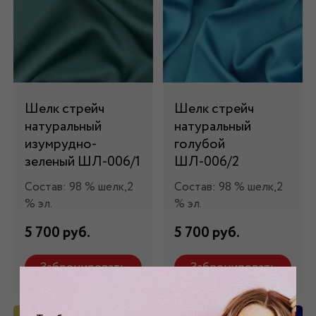
Шелк стрейч
Шелк стрейч
натуральный
натуральный
изумрудно-
голубой
зеленый ШЛ-006/1
ШЛ-006/2
Состав: 98 % шелк,2
Состав: 98 % шелк,2
% эл.
% эл.
5 700 руб.
5 700 руб.
Забронировать
Забронировать