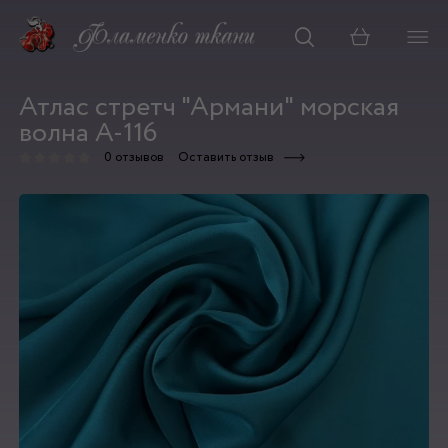
Корзина
Атлас стретч "Армани" морская
волна А-116
0 отзывов
Оставить отзыв