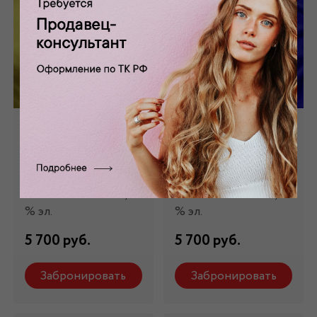
Шелк стрейч
Шелк стрейч
натуральный
натуральный ярко-
желтый ШЛ-006/4
синий ШЛ-006/7
Состав: 98 % шелк,2
Состав: 98 % шелк,2
% эл.
% эл.
5 700 руб.
5 700 руб.
Забронировать
Забронировать