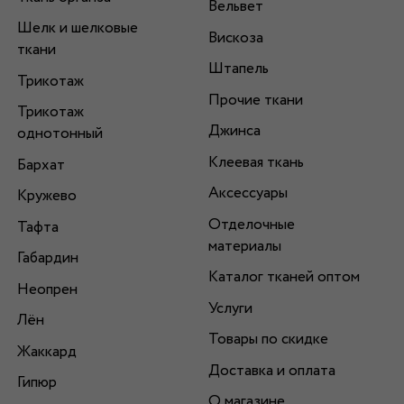
Вельвет
Шелк и шелковые
Вискоза
ткани
Штапель
Трикотаж
Прочие ткани
Трикотаж
Джинса
однотонный
Клеевая ткань
Бархат
Аксессуары
Кружево
Отделочные
Тафта
материалы
Габардин
Каталог тканей оптом
Неопрен
Услуги
Лён
Товары по скидке
Жаккард
Доставка и оплата
Гипюр
О магазине